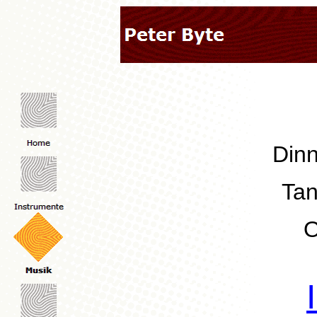
Din
Ta
O